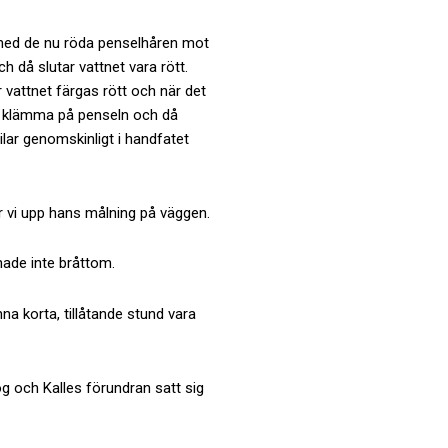
n med de nu röda penselhåren mot
h då slutar vattnet vara rött.
 vattnet färgas rött och när det
an klämma på penseln och då
ilar genomskinligt i handfatet
er vi upp hans målning på väggen.
hade inte bråttom.
a korta, tillåtande stund vara
og och Kalles förundran satt sig