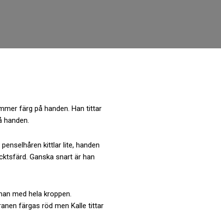
kommer färg på handen. Han tittar
å handen.
penselhåren kittlar lite, handen
äcktsfärd. Ganska snart är han
r han med hela kroppen.
anen färgas röd men Kalle tittar