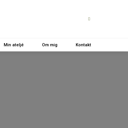
Min ateljé
Om mig
Kontakt