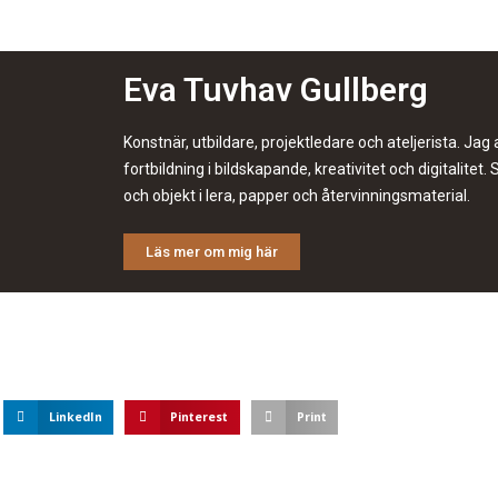
Eva Tuvhav Gullberg
Konstnär, utbildare, projektledare och ateljerista. Ja
fortbildning i bildskapande, kreativitet och digitalitet.
och objekt i lera, papper och återvinningsmaterial.
Läs mer om mig här
LinkedIn
Pinterest
Print