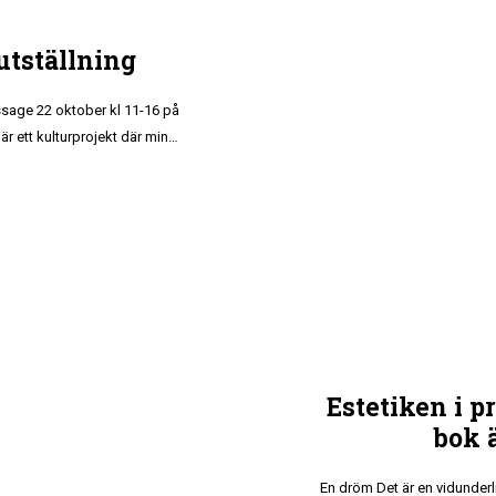
 utställning
sage 22 oktober kl 11-16 på
 är ett kulturprojekt där min…
Estetiken i p
bok ä
En dröm Det är en vidunderl