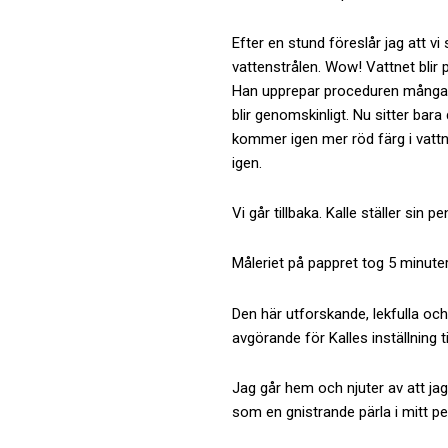
Efter en stund föreslår jag att 
vattenstrålen. Wow! Vattnet blir p
Han upprepar proceduren många gå
blir genomskinligt. Nu sitter ba
kommer igen mer röd färg i vattne
igen.
Vi går tillbaka. Kalle ställer si
Måleriet på pappret tog 5 minuter
Den här utforskande, lekfulla oc
avgörande för Kalles inställning t
Jag går hem och njuter av att jag
som en gnistrande pärla i mitt p