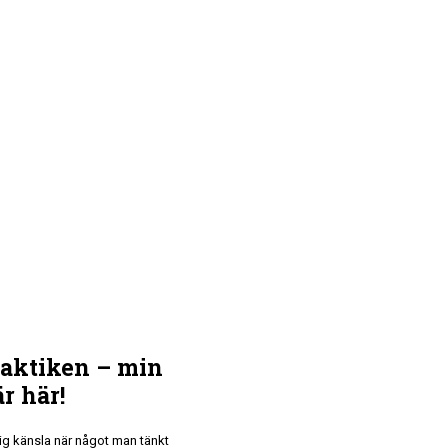
raktiken – min
r här!
ig känsla när något man tänkt