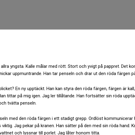
e allra yngsta. Kalle målar med rött. Stort och yvigt på pappret. Det 
 nickar uppmuntrande. Han tar penseln och drar ut den röda färgen p
icket? En ny upptäckt. Han kan styra den röda färgen, färgen är kall, 
n tittar på mig igen. Jag ler tillåtande. Han fortsätter sin röda uppt
 och tvätta penseln.
penseln med den röda färgen i ett stadigt grepp. Ordlöst kommunicera
iktig. Jag pekar på kranen. Han sätter på den med sin röda hand. Kr
ttnet och lyssnar till porlet. Jag låter honom titta.