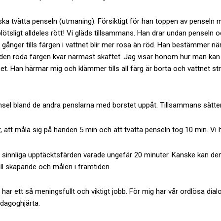
vi ska tvätta penseln (utmaning). Försiktigt för han toppen av pensel
lötsligt alldeles rött! Vi gläds tillsammans. Han drar undan penseln oc
nger tills färgen i vattnet blir mer rosa än röd. Han bestämmer när
ra den röda färgen kvar närmast skaftet. Jag visar honom hur man k
t. Han härmar mig och klämmer tills all färg är borta och vattnet str
n pensel bland de andra penslarna med borstet uppåt. Tillsammans sätt
, att måla sig på handen 5 min och att tvätta penseln tog 10 min. Vi 
h sinnliga upptäcktsfärden varade ungefär 20 minuter. Kanske kan denn
ill skapande och måleri i framtiden.
 har ett så meningsfullt och viktigt jobb. För mig har vår ordlösa dial
edagoghjärta.