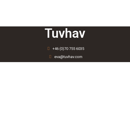
Tuvhav
+46 (0)70 755 6035
eva@tuvhav.com
Ateljé Rindö Redutt
185 41 Vaxholm, Sweden
Navigering
Vidare läsning
Startsida
Integritetspolicy
Mina tjänster
Inspiration
Min konst
Skapande Skola
Kontakta mig
Youtube