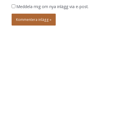
Meddela mig om nya inlägg via e-post.
Tuvhav
+46 (0)70 755 6035
eva@tuvhav.com
Ateljé Rindö Redutt
185 41 Vaxholm, Sweden
Navigering
Vidare läsning