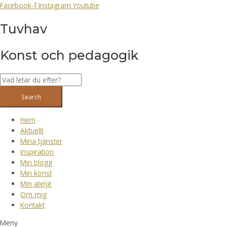
Hoppa
Facebook-f
Instagram
Youtube
till
Tuvhav
innehåll
Konst och pedagogik
Search
Hem
Aktuellt
Mina tjänster
Inspiration
Min blogg
Min konst
Min ateljé
Om mig
Kontakt
Meny