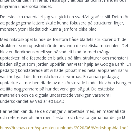
undersökandet. I sinnena. Testa själv att blunda och låt handen och
fingrarna undersöka bladet.
De estetiska materialet jag valt gick i en svart/vit grafisk stil. Detta för
att pedagogerna lättare skulle kunna fokusera på strukturer, linjer,
mönster, ytor i bladet och kunna jämföra olika blad.
Med mikroskopet kunde de förstora både bladets strukturer och de
strukturer som uppstod när de använda de estetiska materialen. Det
blev en flerdimensionell syn på vad ett blad är med många
upptäckter, bl a fastnade en bladlus på film, strukturer och mönster i
bladen såg ut som jorden uppifrån när vi tar hjälp av Google Earth. En
pedagog konstaterade att vi hade jobbat med hela läroplanen när vi
var färdiga.- I det lilla enkla kan allt rymmas. En annan pedagog
upptäckte att när hen ritade av det förstorade bladet blev hen tvungen
att titta noggrannare på hur det verkligen såg ut. De estetiska
materialen och de digitala understödde verkligen varandra i
undersökandet av Vad är ett BLAD.
Här nedan kan du se de övningar vi arbetade med, en materiallista
och referenser att lära mer. Testa – och berätta gärna hur det gick!
https://tuvhav.com/wp-content/uploads/2020/06/Workshop-blad.pdf