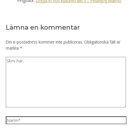
Pingback:
Logga in hos kulturen del 3 – Pedagog Malmö
Lämna en kommentar
Din e-postadress kommer inte publiceras.
Obligatoriska fält är
märkta
*
Skriv
här..
Namn*