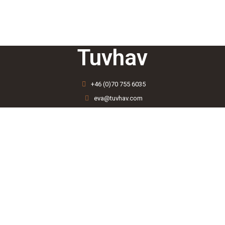
Tuvhav
+46 (0)70 755 6035
eva@tuvhav.com
Ateljé Rindö Redutt
185 41 Vaxholm, Sweden
Navigering
Vidare läsning
Startsida
Integritetspolicy
Mina tjänster
Inspiration
Min konst
Skapande Skola
Kontakta mig
Youtube